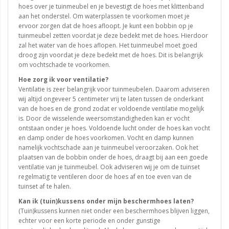
hoes over je tuinmeubel en je bevestigt de hoes met klittenband
aan het onderstel. Om waterplassen te voorkomen moet je
ervoor zorgen dat de hoes afloopt. Je kunt een bobbin op je
tuinmeubel zetten voordat je deze bedekt met de hoes. Hierdoor
zal het water van de hoes aflopen. Het tuinmeubel moet goed
droog zijn voordat je deze bedekt met de hoes. Dit is belangrijk
om vochtschade te voorkomen.
Hoe zorg ik voor ventilatie?
Ventilatie is zeer belangrijk voor tuinmeubelen. Daarom adviseren
wij altijd ongeveer 5 centimeter vrij te laten tussen de onderkant
van de hoes en de grond zodat er voldoende ventilatie mogelijk
is. Door de wisselende weersomstandigheden kan er vocht
ontstaan onder je hoes. Voldoende lucht onder de hoes kan vocht
en damp onder de hoes voorkomen. Vocht en damp kunnen
namelijk vochtschade aan je tuinmeubel veroorzaken. Ook het
plaatsen van de bobbin onder de hoes, draagt bij aan een goede
ventilatie van je tuinmeubel. Ook adviseren wij je om de tuinset
regelmatig te ventileren door de hoes af en toe even van de
tuinset af te halen.
Kan ik (tuin)kussens onder mijn beschermhoes laten?
(Tuin)kussens kunnen niet onder een beschermhoes blijven liggen,
echter voor een korte periode en onder gunstige