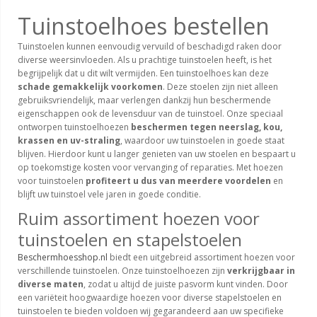
Tuinstoelhoes bestellen
Tuinstoelen kunnen eenvoudig vervuild of beschadigd raken door
diverse weersinvloeden. Als u prachtige tuinstoelen heeft, is het
begrijpelijk dat u dit wilt vermijden. Een tuinstoelhoes kan deze
schade gemakkelijk voorkomen
. Deze stoelen zijn niet alleen
gebruiksvriendelijk, maar verlengen dankzij hun beschermende
eigenschappen ook de levensduur van de tuinstoel. Onze speciaal
ontworpen tuinstoelhoezen
beschermen tegen neerslag, kou,
krassen en uv-straling
, waardoor uw tuinstoelen in goede staat
blijven. Hierdoor kunt u langer genieten van uw stoelen en bespaart u
op toekomstige kosten voor vervanging of reparaties. Met hoezen
voor tuinstoelen
profiteert u dus van meerdere voordelen
en
blijft uw tuinstoel vele jaren in goede conditie.
Ruim assortiment hoezen voor
tuinstoelen en stapelstoelen
Beschermhoesshop.nl
biedt een uitgebreid assortiment hoezen voor
verschillende tuinstoelen. Onze tuinstoelhoezen zijn
verkrijgbaar in
diverse maten
, zodat u altijd de juiste pasvorm kunt vinden. Door
een variëteit hoogwaardige hoezen voor diverse stapelstoelen en
tuinstoelen te bieden voldoen wij gegarandeerd aan uw specifieke