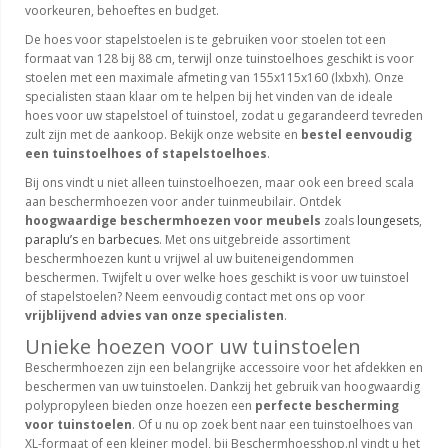
voorkeuren, behoeftes en budget.
De hoes voor stapelstoelen is te gebruiken voor stoelen tot een
formaat van 128 bij 88 cm, terwijl onze tuinstoelhoes geschikt is voor
stoelen met een maximale afmeting van 155x115x160 (lxbxh). Onze
specialisten staan klaar om te helpen bij het vinden van de ideale
hoes voor uw stapelstoel of tuinstoel, zodat u gegarandeerd tevreden
zult zijn met de aankoop. Bekijk onze website en
bestel eenvoudig
een tuinstoelhoes of stapelstoelhoes
.
Bij ons vindt u niet alleen tuinstoelhoezen, maar ook een breed scala
aan beschermhoezen voor ander tuinmeubilair. Ontdek
hoogwaardige beschermhoezen voor meubels
zoals
loungesets
,
paraplu’s
en
barbecues
. Met ons uitgebreide assortiment
beschermhoezen kunt u vrijwel al uw buiteneigendommen
beschermen. Twijfelt u over welke hoes geschikt is voor uw tuinstoel
of stapelstoelen? Neem eenvoudig contact met ons op voor
vrijblijvend advies van onze specialisten
.
Unieke hoezen voor uw tuinstoelen
Beschermhoezen zijn een belangrijke accessoire voor het afdekken en
beschermen van uw tuinstoelen. Dankzij het gebruik van hoogwaardig
polypropyleen bieden onze hoezen een
perfecte bescherming
voor tuinstoelen
. Of u nu op zoek bent naar een tuinstoelhoes van
XL-formaat of een kleiner model, bij Beschermhoesshop.nl vindt u het