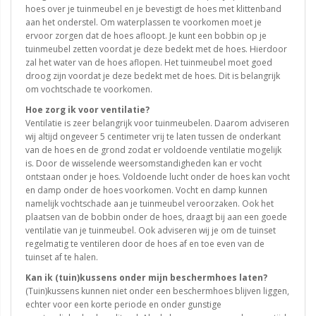
hoes over je tuinmeubel en je bevestigt de hoes met klittenband
aan het onderstel. Om waterplassen te voorkomen moet je
ervoor zorgen dat de hoes afloopt. Je kunt een bobbin op je
tuinmeubel zetten voordat je deze bedekt met de hoes. Hierdoor
zal het water van de hoes aflopen. Het tuinmeubel moet goed
droog zijn voordat je deze bedekt met de hoes. Dit is belangrijk
om vochtschade te voorkomen.
Hoe zorg ik voor ventilatie?
Ventilatie is zeer belangrijk voor tuinmeubelen. Daarom adviseren
wij altijd ongeveer 5 centimeter vrij te laten tussen de onderkant
van de hoes en de grond zodat er voldoende ventilatie mogelijk
is. Door de wisselende weersomstandigheden kan er vocht
ontstaan onder je hoes. Voldoende lucht onder de hoes kan vocht
en damp onder de hoes voorkomen. Vocht en damp kunnen
namelijk vochtschade aan je tuinmeubel veroorzaken. Ook het
plaatsen van de bobbin onder de hoes, draagt bij aan een goede
ventilatie van je tuinmeubel. Ook adviseren wij je om de tuinset
regelmatig te ventileren door de hoes af en toe even van de
tuinset af te halen.
Kan ik (tuin)kussens onder mijn beschermhoes laten?
(Tuin)kussens kunnen niet onder een beschermhoes blijven liggen,
echter voor een korte periode en onder gunstige