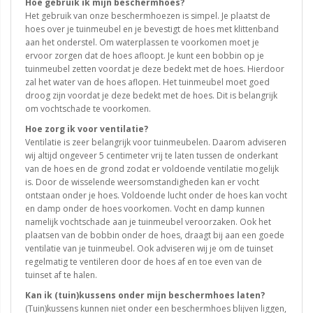
Hoe gebruik ik mijn beschermhoes?
Het gebruik van onze beschermhoezen is simpel. Je plaatst de
hoes over je tuinmeubel en je bevestigt de hoes met klittenband
aan het onderstel. Om waterplassen te voorkomen moet je
ervoor zorgen dat de hoes afloopt. Je kunt een bobbin op je
tuinmeubel zetten voordat je deze bedekt met de hoes. Hierdoor
zal het water van de hoes aflopen. Het tuinmeubel moet goed
droog zijn voordat je deze bedekt met de hoes. Dit is belangrijk
om vochtschade te voorkomen.
Hoe zorg ik voor ventilatie?
Ventilatie is zeer belangrijk voor tuinmeubelen. Daarom adviseren
wij altijd ongeveer 5 centimeter vrij te laten tussen de onderkant
van de hoes en de grond zodat er voldoende ventilatie mogelijk
is. Door de wisselende weersomstandigheden kan er vocht
ontstaan onder je hoes. Voldoende lucht onder de hoes kan vocht
en damp onder de hoes voorkomen. Vocht en damp kunnen
namelijk vochtschade aan je tuinmeubel veroorzaken. Ook het
plaatsen van de bobbin onder de hoes, draagt bij aan een goede
ventilatie van je tuinmeubel. Ook adviseren wij je om de tuinset
regelmatig te ventileren door de hoes af en toe even van de
tuinset af te halen.
Kan ik (tuin)kussens onder mijn beschermhoes laten?
(Tuin)kussens kunnen niet onder een beschermhoes blijven liggen,