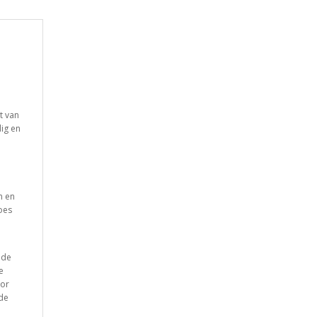
t van
dig en
n en
oes
 de
e
oor
 de