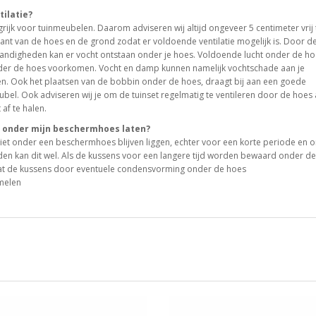
tilatie?
ngrijk voor tuinmeubelen. Daarom adviseren wij altijd ongeveer 5 centimeter vrij 
ant van de hoes en de grond zodat er voldoende ventilatie mogelijk is. Door d
ndigheden kan er vocht ontstaan onder je hoes. Voldoende lucht onder de ho
er de hoes voorkomen. Vocht en damp kunnen namelijk vochtschade aan je
n. Ook het plaatsen van de bobbin onder de hoes, draagt bij aan een goede
eubel. Ook adviseren wij je om de tuinset regelmatig te ventileren door de hoes 
 af te halen.
s onder mijn beschermhoes laten?
iet onder een beschermhoes blijven liggen, echter voor een korte periode en 
en kan dit wel. Als de kussens voor een langere tijd worden bewaard onder de
 dat de kussens door eventuele condensvorming onder de hoes
melen