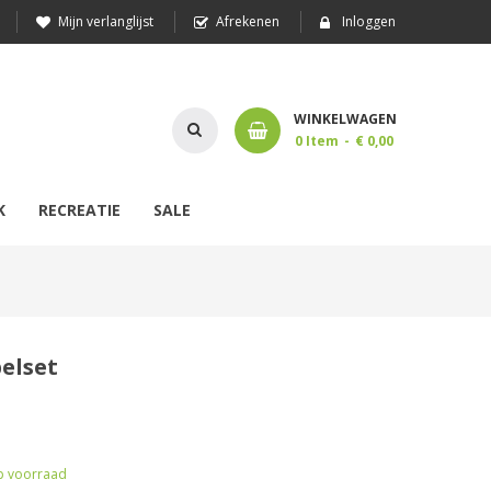
Mijn verlanglijst
Afrekenen
Inloggen
WINKELWAGEN
0
Item
€ 0,00
K
RECREATIE
SALE
elset
 voorraad