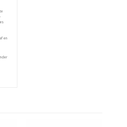
te
e
es
af en
onder