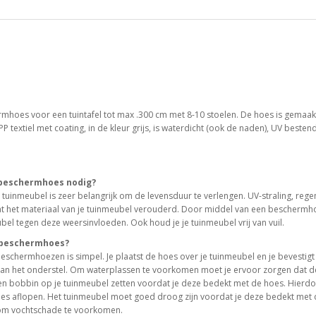
mhoes voor een tuintafel tot max .300 cm met 8-10 stoelen. De hoes is gemaak
 textiel met coating, in de kleur grijs, is waterdicht (ook de naden), UV besten
beschermhoes nodig?
tuinmeubel is zeer belangrijk om de levensduur te verlengen. UV-straling, rege
at het materiaal van je tuinmeubel verouderd. Door middel van een beschermh
bel tegen deze weersinvloeden. Ook houd je je tuinmeubel vrij van vuil.
n beschermhoes?
eschermhoezen is simpel. Je plaatst de hoes over je tuinmeubel en je bevestigt
aan het onderstel. Om waterplassen te voorkomen moet je ervoor zorgen dat d
een bobbin op je tuinmeubel zetten voordat je deze bedekt met de hoes. Hierd
oes aflopen. Het tuinmeubel moet goed droog zijn voordat je deze bedekt met
k om vochtschade te voorkomen.