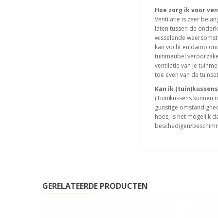
Hoe zorg ik voor ven
Ventilatie is zeer bela
laten tussen de onderk
wisselende weersomsta
kan vocht en damp ond
tuinmeubel veroorzake
ventilatie van je tuinm
toe even van de tuinset
Kan ik (tuin)kussen
(Tuin)kussens kunnen n
gunstige omstandighed
hoes, is het mogelijk
beschadigen/beschim
GERELATEERDE PRODUCTEN