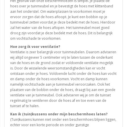
Het gebruik van onze beschermhoezen is simpel. Je plaatst de
hoes over je tuinmeubel en je bevestigt de hoes met klittenband
aan het onderstel. Om waterplassen te voorkomen moet je
ervoor zorgen dat de hoes afloopt. Je kunt een bobbin op je
tuinmeubel zetten voordat je deze bedekt met de hoes. Hierdoor
zal het water van de hoes aflopen. Het tuinmeubel moet goed
droog zijn voordat je deze bedekt met de hoes. Dit is belangrijk
om vochtschade te voorkomen.
Hoe zorg ik voor ventilatie?
Ventilatie is zeer belangrijk voor tuinmeubelen. Daarom adviseren
wij altijd ongeveer 5 centimeter vrij te laten tussen de onderkant
van de hoes en de grond zodat er voldoende ventilatie mogelijk
is. Door de wisselende weersomstandigheden kan er vocht
ontstaan onder je hoes. Voldoende lucht onder de hoes kan vocht
en damp onder de hoes voorkomen. Vocht en damp kunnen
namelijk vochtschade aan je tuinmeubel veroorzaken. Ook het
plaatsen van de bobbin onder de hoes, draagt bij aan een goede
ventilatie van je tuinmeubel. Ook adviseren wij je om de tuinset
regelmatig te ventileren door de hoes af en toe even van de
tuinset af te halen.
Kan ik (tuin)kussens onder mijn beschermhoes laten?
(Tuin)kussens kunnen niet onder een beschermhoes blijven liggen,
echter voor een korte periode en onder gunstige