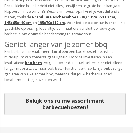
Een goede pasvorm is essentieel voor de bescherming van je barbecue.
Een te kleine hoes bedekt niet alles, terwijl een te grote hoes kan gaan
klapperen in de wind. Bij Beschermhoesshop.nl vind je verschillende
maten, zoals de
Premium Beschermhoes BBQ 135x65x110 cm
,
1
45x65x110 cm
en
195x70x110 cm
. Voor iedere barbecue is er dus een
geschikte oplossing. Kies altijd een maat die aansluit op jouw type
barbecue om optimale bescherming te garanderen.
Geniet langer van je zomer bbq
Een barbecue is vaak meer dan alleen een kooktoestel; het is het
middelpunt van zomerse gezelligheid. Door te investeren in een
kwalitatieve
bbq hoes
zorg je ervoor dat jouw barbecue er niet alleen
langer mooi uitziet, maar ook beter functioneert. Zo kun je onbezorgd
genieten van elke zomer bbq, wetende dat jouw barbecue goed
beschermd is tegen weer en wind.
Bekijk ons ruime assortiment
barbecuehoezen!