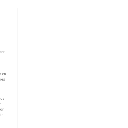
ast.
n en
oes
 de
e
oor
 de