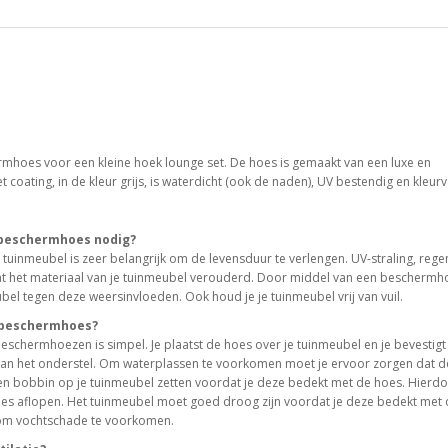
mhoes voor een kleine hoek lounge set. De hoes is gemaakt van een luxe en
 coating, in de kleur grijs, is waterdicht (ook de naden), UV bestendig en kleurv
beschermhoes nodig?
tuinmeubel is zeer belangrijk om de levensduur te verlengen. UV-straling, rege
at het materiaal van je tuinmeubel verouderd. Door middel van een beschermh
bel tegen deze weersinvloeden. Ook houd je je tuinmeubel vrij van vuil.
n beschermhoes?
eschermhoezen is simpel. Je plaatst de hoes over je tuinmeubel en je bevestigt
aan het onderstel. Om waterplassen te voorkomen moet je ervoor zorgen dat d
een bobbin op je tuinmeubel zetten voordat je deze bedekt met de hoes. Hierd
oes aflopen. Het tuinmeubel moet goed droog zijn voordat je deze bedekt met
k om vochtschade te voorkomen.