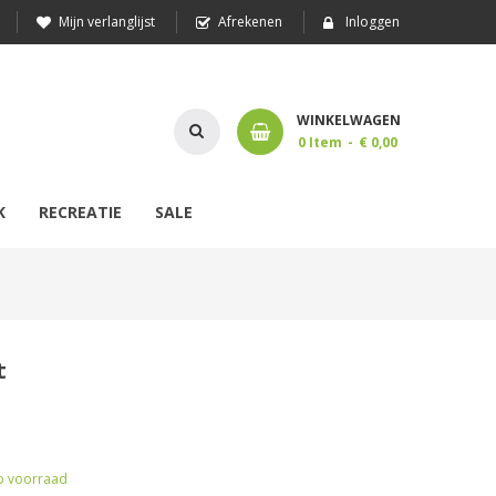
Mijn verlanglijst
Afrekenen
Inloggen
WINKELWAGEN
0
Item
€ 0,00
K
RECREATIE
SALE
t
 voorraad