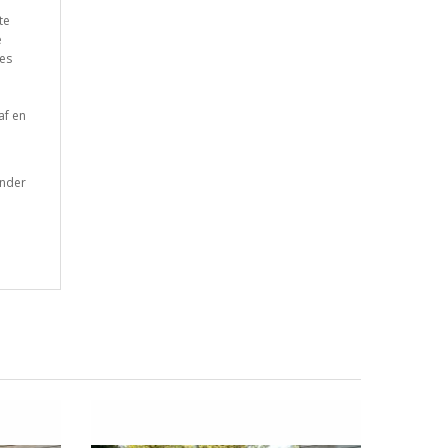
te
e
es
af en
onder