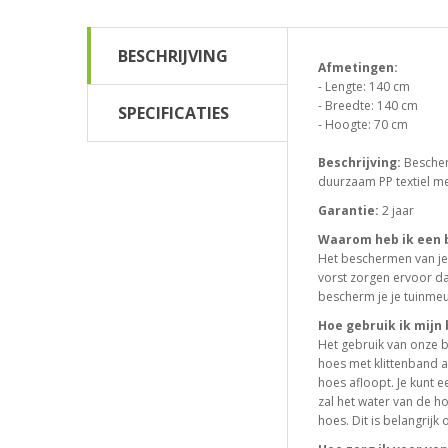
BESCHRIJVING
Afmetingen:
- Lengte: 140 cm
- Breedte: 140 cm
SPECIFICATIES
- Hoogte: 70 cm
Beschrijving:
Bescher
duurzaam PP textiel met
Garantie:
2 jaar
Waarom heb ik een 
Het beschermen van je 
vorst zorgen ervoor d
bescherm je je tuinmeu
Hoe gebruik ik mij
Het gebruik van onze b
hoes met klittenband 
hoes afloopt. Je kunt 
zal het water van de h
hoes. Dit is belangrij