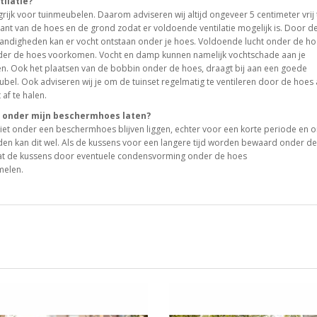
tilatie?
ngrijk voor tuinmeubelen. Daarom adviseren wij altijd ongeveer 5 centimeter vrij 
ant van de hoes en de grond zodat er voldoende ventilatie mogelijk is. Door d
ndigheden kan er vocht ontstaan onder je hoes. Voldoende lucht onder de ho
er de hoes voorkomen. Vocht en damp kunnen namelijk vochtschade aan je
n. Ook het plaatsen van de bobbin onder de hoes, draagt bij aan een goede
eubel. Ook adviseren wij je om de tuinset regelmatig te ventileren door de hoes 
 af te halen.
s onder mijn beschermhoes laten?
iet onder een beschermhoes blijven liggen, echter voor een korte periode en 
en kan dit wel. Als de kussens voor een langere tijd worden bewaard onder de
 dat de kussens door eventuele condensvorming onder de hoes
melen.