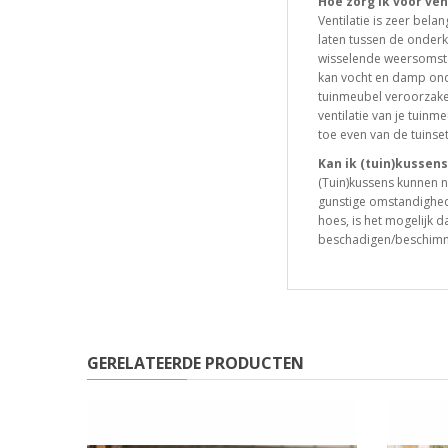
Hoe zorg ik voor ven
Ventilatie is zeer bela
laten tussen de onderk
wisselende weersomsta
kan vocht en damp ond
tuinmeubel veroorzake
ventilatie van je tuinm
toe even van de tuinset
Kan ik (tuin)kussen
(Tuin)kussens kunnen n
gunstige omstandighed
hoes, is het mogelijk
beschadigen/beschim
GERELATEERDE PRODUCTEN